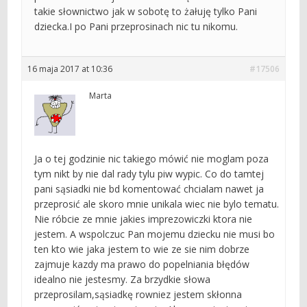
takie słownictwo jak w sobotę to żałuję tylko Pani
dziecka.I po Pani przeprosinach nic tu nikomu.
16 maja 2017 at 10:36
#17506
Marta
Ja o tej godzinie nic takiego mówić nie moglam poza
tym nikt by nie dal rady tylu piw wypic. Co do tamtej
pani sąsiadki nie bd komentować chcialam nawet ja
przeprosić ale skoro mnie unikala wiec nie bylo tematu.
Nie róbcie ze mnie jakies imprezowiczki ktora nie
jestem. A wspolczuc Pan mojemu dziecku nie musi bo
ten kto wie jaka jestem to wie ze sie nim dobrze
zajmuje kazdy ma prawo do popelniania błędów
idealno nie jestesmy. Za brzydkie słowa
przeprosilam,sąsiadkę rowniez jestem skłonna