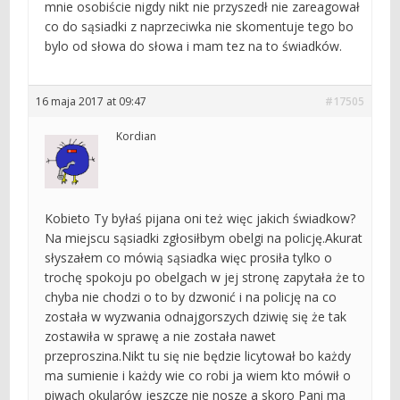
mnie osobiście nigdy nikt nie przyszedł nie zareagował
co do sąsiadki z naprzeciwka nie skomentuje tego bo
bylo od słowa do słowa i mam tez na to świadków.
16 maja 2017 at 09:47
#17505
Kordian
Kobieto Ty byłaś pijana oni też więc jakich świadkow?
Na miejscu sąsiadki zgłosiłbym obelgi na policję.Akurat
słyszałem co mówią sąsiadka więc prosiła tylko o
trochę spokoju po obelgach w jej stronę zapytała że to
chyba nie chodzi o to by dzwonić i na policję na co
została w wyzwania odnajgorszych dziwię się że tak
zostawiła w sprawę a nie została nawet
przeproszina.Nikt tu się nie będzie licytował bo każdy
ma sumienie i każdy wie co robi ja wiem kto mówił o
piwach okularów jeszcze nie noszę a skoro Pani ma