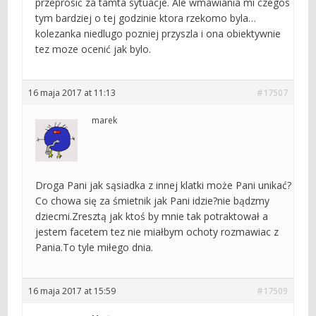
przeprosić za tamta sytuacje. Ale wmawiania mi czegos
tym bardziej o tej godzinie ktora rzekomo byla…
kolezanka niedlugo pozniej przyszla i ona obiektywnie
tez moze ocenić jak bylo.
16 maja 2017 at 11:13
#17507
marek
Droga Pani jak sąsiadka z innej klatki może Pani unikać?
Co chowa się za śmietnik jak Pani idzie?nie bądzmy
dziecmi.Zresztą jak ktoś by mnie tak potraktował a
jestem facetem tez nie miałbym ochoty rozmawiac z
Pania.To tyle miłego dnia.
16 maja 2017 at 15:59
#17509