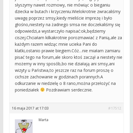
słyszymy nawet rozmowy, nie mówiąc o bieganiu
dziecka w butach i krzyczeniu.Wielokrotnie zwracaliśmy
uwagę poprzez smsy,kiedy mieliście imprezę i było
głośno,niestety na żadnego smsa nie doczekaliśmy się
odpowiedzi,a wystarczyło napisać:ok,będziemy
ciszej.Chciałam kilkakrotnie porozmawiać z Panią,ale za
każdym razem widząc mnie ucieka Pani do
klatki,ostanio prawie biegiem.Cóż…nie miałam zamiaru
pisać tego na forum,ale skoro ktoś zaczął a niestety nie
możemy w inny sposób,bo nie działają ani smsy,ani
wizyty u Państwa,to jeszcze raz na forum proszę o
cichsze zachowanie w godzinach porannych.A
odkurzanie w niedzielę o 8 rano,można przełożyć na
poniedziałek
Pozdrawiam serdecznie.
16 maja 2017 at 17:03
#17512
Marta