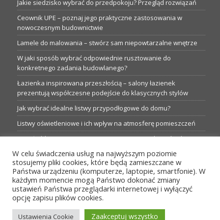
Jakie siedzisko wybrać do przedpokoju? Przegląd rozwiązań
Ceownik UPE – poznaj jego praktyczne zastosowania w
nowoczesnym budownictwie
Lamele do malowania – stwórz sam niepowtarzalne wnętrze
W jaki sposób wybrać odpowiednie rusztowanie do
konkretnego zadania budowlanego?
Łazienka inspirowana przeszłością – salony łazienek
prezentują współczesne podejście do klasycznych stylów
Jak wybrać idealne listwy przypodłogowe do domu?
Listwy oświetleniowe i ich wpływ na atmosferę pomieszczeń
Garaże blaszane: Nieocenione magazyny podczas budowy
W celu świadczenia usług na najwyższym poziomie
Profesjonalne hurtownie dla każdego budowlańca i instalatora
stosujemy pliki cookies, które będą zamieszczane w
Proste metamorfozy aranżacji w łazience: 5 praktycznych
Państwa urządzeniu (komputerze, laptopie, smartfonie). W
pomysłów
każdym momencie mogą Państwo dokonać zmiany
ustawień Państwa przeglądarki internetowej i wyłączyć
opcję zapisu plików cookies.
MENU
Zaakceptuj wszystko
Ustawienia Cookie