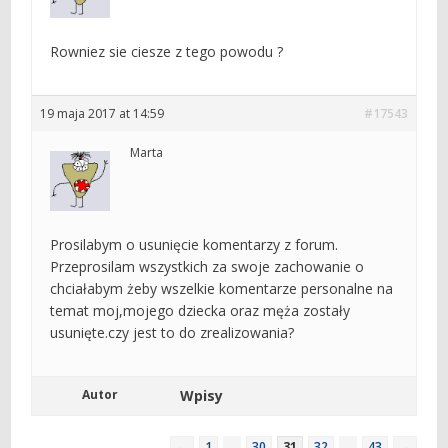
Rowniez sie ciesze z tego powodu ?
19 maja 2017 at 14:59
#17543
Marta
Prosilabym o usunięcie komentarzy z forum.
Przeprosilam wszystkich za swoje zachowanie o
chciałabym żeby wszelkie komentarze personalne na
temat moj,mojego dziecka oraz męża zostały
usunięte.czy jest to do zrealizowania?
Autor
Wpisy
←
1
…
30
31
32
…
43
→