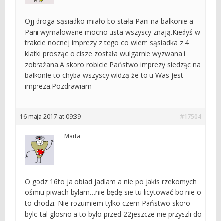
Ojj droga sąsiadko miało bo stała Pani na balkonie a
Pani wymalowane mocno usta wszyscy znają.Kiedyś w
trakcie nocnej imprezy z tego co wiem sąsiadka z 4
klatki prosząc o cisze została wulgarnie wyzwana i
zobrażana.A skoro robicie Państwo imprezy siedząc na
balkonie to chyba wszyscy widzą że to u Was jest
impreza.Pozdrawiam
16 maja 2017 at 09:39
#17504
Marta
O godz 16to ja obiad jadlam a nie po jakis rzekomych
ośmiu piwach bylam…nie będę sie tu licytować bo nie o
to chodzi. Nie rozumiem tylko czem Państwo skoro
bylo tal glosno a to bylo przed 22jeszcze nie przyszli do