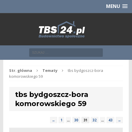
Chcesz NOWE mieszkanie z TBS?
CHCĘ [klik]
MENU
Str. główna
Tematy
tbs bydgoszcz-bora
komorowskiego 59
tbs bydgoszcz-bora
komorowskiego 59
←
1
…
30
31
32
…
43
→