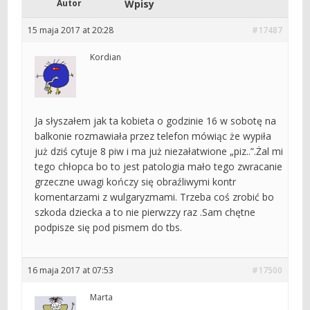
Autor
Wpisy
15 maja 2017 at 20:28
#17487
Kordian
Ja słyszałem jak ta kobieta o godzinie 16 w sobotę na
balkonie rozmawiała przez telefon mówiąc że wypiła
już dziś cytuje 8 piw i ma już niezałatwione „piz..”.Żal mi
tego chłopca bo to jest patologia mało tego zwracanie
grzeczne uwagi kończy się obraźliwymi kontr
komentarzami z wulgaryzmami. Trzeba coś zrobić bo
szkoda dziecka a to nie pierwzzy raz .Sam chętne
podpisze się pod pismem do tbs.
16 maja 2017 at 07:53
#17500
Marta