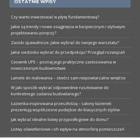
OSTATNIE WPISY
Czy warto inwestować w płytę fundamentową?
Jakie są trendy i nowe osiągnięcia w bezpiecznym i stylowym
projektowaniu poręczy?
Zaciski spawalnicze. Jakie wybrać do swojego warsztatu?
Jakie siedzisko wybrać do przedpokoju? Przegląd rozwiązań
Ceownik UPE – poznaj jego praktyczne zastosowania w
nowoczesnym budownictwie
Lamele do malowania – stwórz sam niepowtarzalne wnętrze
W jaki sposób wybrać odpowiednie rusztowanie do
konkretnego zadania budowlanego?
Łazienka inspirowana przeszłością – salony łazienek
prezentują współczesne podejście do klasycznych stylów
Jak wybrać idealne listwy przypodłogowe do domu?
Listwy oświetleniowe i ich wpływ na atmosferę pomieszczeń
Garaże blaszane: Nieocenione magazyny podczas budowy