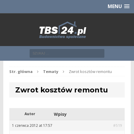
Chcesz NOWE mieszkanie z TBS?
CHCĘ [klik]
MENU
Str. główna
Tematy
Zwrot kosztów remontu
Zwrot kosztów remontu
Autor
Wpisy
1 czerwca 2012 at 17:57
#519