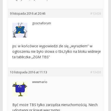
9 listopada 2016 at 20:46
#13426
goscnaforum
ps: w końcówce wypowiedzi zle się „wyraziłem” w
ogłoszeniu nie było słowa o tbs,tylko na bloku widnieje
ta tabliczka „ZGM TBS”
10 listopada 2016 at 11:13
#13430
wwwmario
Być może TBS tylko zarządza nieruchomością. Niech
udostępni nr księgi wieczystej