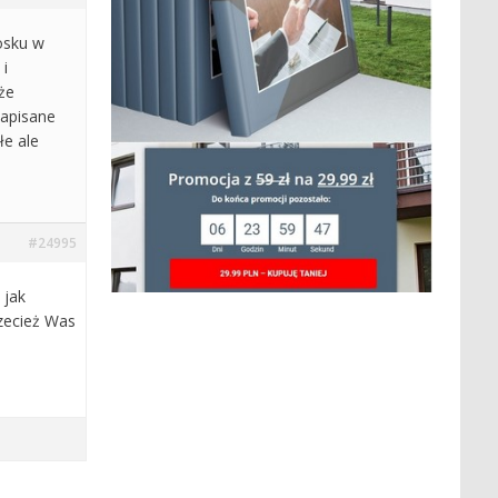
osku w
 i
 że
napisane
łe ale
#24995
 jak
rzecież Was