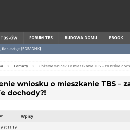
Chcesz NOWE mieszkanie z TBS?
CHCĘ [klik]
FORUM TBS
BUDOWA DOMU
EBOOK
 TBS-ÓW
o, ile kosztuje [PORADNIK]
tycypacji TBS + WZÓR cesji
na
Tematy
Złożenie wniosku o mieszkanie TBS – za niskie doc
enie wniosku o mieszkanie TBS – z
radnik] KROK po KROKU
ie dochody?!
or
Wpisy
19 at 11:19