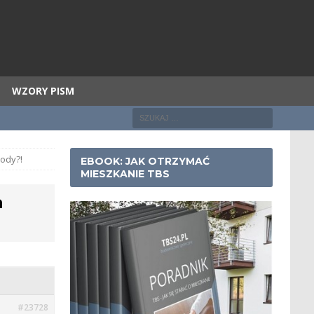
WZORY PISM
hody?!
EBOOK: JAK OTRZYMAĆ
MIESZKANIE TBS
a
#23728