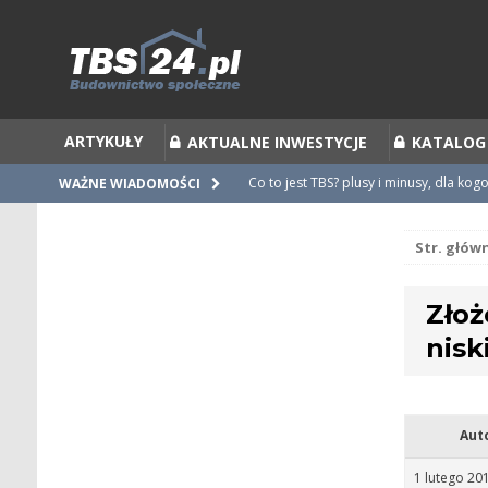
ARTYKUŁY
AKTUALNE INWESTYCJE
KATALOG
Co to jest TBS? plusy i minusy, dla kog
WAŻNE WIADOMOŚCI
Co to jest Partycypacja TBS i cesja par
Str. głów
Zalecenia do umów i statutów TBS
Nieprawidłowości w umowach
Złoż
Ubiegamy się o mieszkanie z TBS [po
nisk
Aut
1 lutego 20