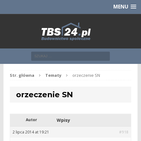
Chcesz NOWE mieszkanie z TBS?
CHCĘ [klik]
MENU
Str. główna
Tematy
orzeczenie SN
orzeczenie SN
Autor
Wpisy
2 lipca 2014 at 19:21
#918