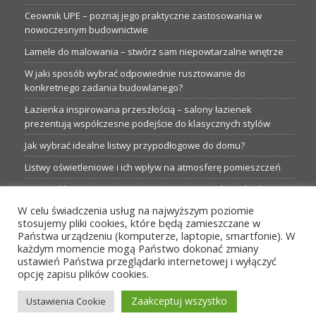
Ceownik UPE – poznaj jego praktyczne zastosowania w
nowoczesnym budownictwie
Lamele do malowania – stwórz sam niepowtarzalne wnętrze
W jaki sposób wybrać odpowiednie rusztowanie do
konkretnego zadania budowlanego?
Łazienka inspirowana przeszłością – salony łazienek
prezentują współczesne podejście do klasycznych stylów
Jak wybrać idealne listwy przypodłogowe do domu?
Listwy oświetleniowe i ich wpływ na atmosferę pomieszczeń
Garaże blaszane: Nieocenione magazyny podczas budowy
W celu świadczenia usług na najwyższym poziomie
Profesjonalne hurtownie dla każdego budowlańca i instalatora
stosujemy pliki cookies, które będą zamieszczane w
Proste metamorfozy aranżacji w łazience: 5 praktycznych
Państwa urządzeniu (komputerze, laptopie, smartfonie). W
pomysłów
każdym momencie mogą Państwo dokonać zmiany
ustawień Państwa przeglądarki internetowej i wyłączyć
opcję zapisu plików cookies.
MENU
Zaakceptuj wszystko
Ustawienia Cookie