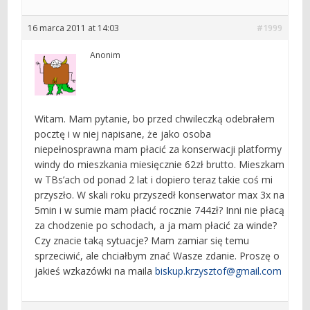
16 marca 2011 at 14:03
#1999
Anonim
Witam. Mam pytanie, bo przed chwileczką odebrałem
pocztę i w niej napisane, że jako osoba
niepełnosprawna mam płacić za konserwacji platformy
windy do mieszkania miesięcznie 62zł brutto. Mieszkam
w TBs’ach od ponad 2 lat i dopiero teraz takie coś mi
przyszło. W skali roku przyszedł konserwator max 3x na
5min i w sumie mam płacić rocznie 744zł? Inni nie płacą
za chodzenie po schodach, a ja mam płacić za winde?
Czy znacie taką sytuacje? Mam zamiar się temu
sprzeciwić, ale chciałbym znać Wasze zdanie. Proszę o
jakieś wzkazówki na maila
biskup.krzysztof@gmail.com