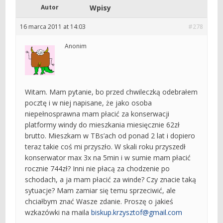
Autor
Wpisy
16 marca 2011 at 14:03
#278
Anonim
Witam. Mam pytanie, bo przed chwileczką odebrałem
pocztę i w niej napisane, że jako osoba
niepełnosprawna mam płacić za konserwacji
platformy windy do mieszkania miesięcznie 62zł
brutto. Mieszkam w TBs’ach od ponad 2 lat i dopiero
teraz takie coś mi przyszło. W skali roku przyszedł
konserwator max 3x na 5min i w sumie mam płacić
rocznie 744zł? Inni nie płacą za chodzenie po
schodach, a ja mam płacić za winde? Czy znacie taką
sytuacje? Mam zamiar się temu sprzeciwić, ale
chciałbym znać Wasze zdanie. Proszę o jakieś
wzkazówki na maila
biskup.krzysztof@gmail.com