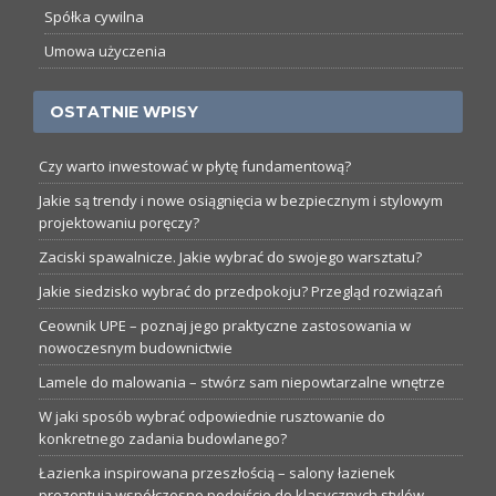
Spółka cywilna
Umowa użyczenia
OSTATNIE WPISY
Czy warto inwestować w płytę fundamentową?
Jakie są trendy i nowe osiągnięcia w bezpiecznym i stylowym
projektowaniu poręczy?
Zaciski spawalnicze. Jakie wybrać do swojego warsztatu?
Jakie siedzisko wybrać do przedpokoju? Przegląd rozwiązań
Ceownik UPE – poznaj jego praktyczne zastosowania w
nowoczesnym budownictwie
Lamele do malowania – stwórz sam niepowtarzalne wnętrze
W jaki sposób wybrać odpowiednie rusztowanie do
konkretnego zadania budowlanego?
Łazienka inspirowana przeszłością – salony łazienek
prezentują współczesne podejście do klasycznych stylów