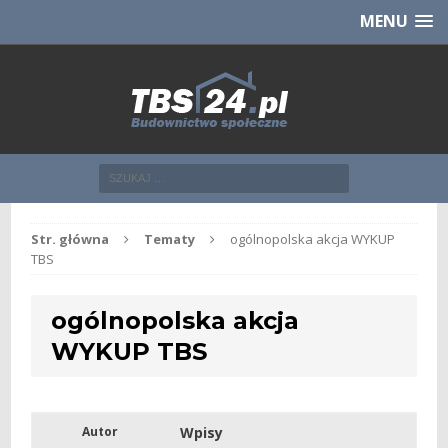
Chcesz NOWE mieszkanie z TBS?
CHCĘ [klik]
MENU
Str. główna
Tematy
ogólnopolska akcja WYKUP
TBS
ogólnopolska akcja
WYKUP TBS
Autor
Wpisy