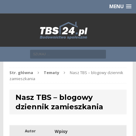
Chcesz NOWE mieszkanie z TBS?
CHCĘ [klik]
MENU
Str. główna
Tematy
Nasz TBS – blogowy dziennik
zamieszkania
Nasz TBS – blogowy
dziennik zamieszkania
Autor
Wpisy