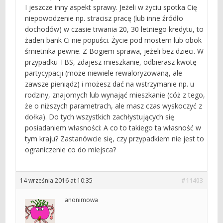
I jeszcze inny aspekt sprawy. Jeżeli w życiu spotka Cię
niepowodzenie np. stracisz pracę (lub inne źródło
dochodów) w czasie trwania 20, 30 letniego kredytu, to
żaden bank Ci nie popuści. Życie pod mostem lub obok
śmietnika pewne. Z Bogiem sprawa, jeżeli bez dzieci. W
przypadku TBS, zdajesz mieszkanie, odbierasz kwotę
partycypacji (może niewiele rewaloryzowaną, ale
zawsze pieniądz) i możesz dać na wstrzymanie np. u
rodziny, znajomych lub wynająć mieszkanie (cóż z tego,
że o niższych parametrach, ale masz czas wyskoczyć z
dołka). Do tych wszystkich zachłystujących się
posiadaniem własności: A co to takiego ta własność w
tym kraju? Zastanówcie się, czy przypadkiem nie jest to
ograniczenie co do miejsca?
14 września 2016 at 10:35
#11403
anonimowa