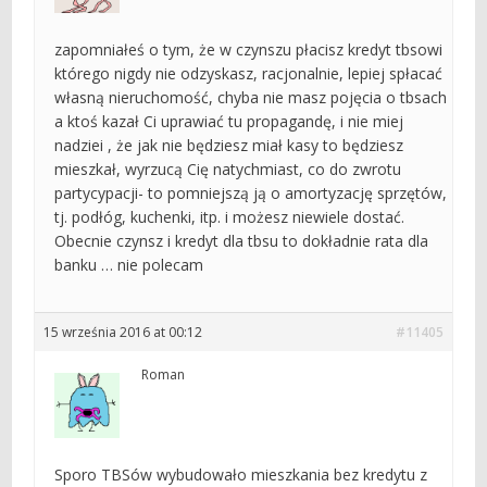
zapomniałeś o tym, że w czynszu płacisz kredyt tbsowi
którego nigdy nie odzyskasz, racjonalnie, lepiej spłacać
własną nieruchomość, chyba nie masz pojęcia o tbsach
a ktoś kazał Ci uprawiać tu propagandę, i nie miej
nadziei , że jak nie będziesz miał kasy to będziesz
mieszkał, wyrzucą Cię natychmiast, co do zwrotu
partycypacji- to pomniejszą ją o amortyzację sprzętów,
tj. podłóg, kuchenki, itp. i możesz niewiele dostać.
Obecnie czynsz i kredyt dla tbsu to dokładnie rata dla
banku … nie polecam
15 września 2016 at 00:12
#11405
Roman
Sporo TBSów wybudowało mieszkania bez kredytu z