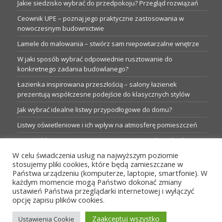
Jakie siedzisko wybrać do przedpokoju? Przegląd rozwiązań
Ceownik UPE – poznaj jego praktyczne zastosowania w
nowoczesnym budownictwie
Lamele do malowania – stwórz sam niepowtarzalne wnętrze
W jaki sposób wybrać odpowiednie rusztowanie do
konkretnego zadania budowlanego?
Łazienka inspirowana przeszłością – salony łazienek
prezentują współczesne podejście do klasycznych stylów
Jak wybrać idealne listwy przypodłogowe do domu?
Listwy oświetleniowe i ich wpływ na atmosferę pomieszczeń
Garaże blaszane: Nieocenione magazyny podczas budowy
W celu świadczenia usług na najwyższym poziomie
Profesjonalne hurtownie dla każdego budowlańca i instalatora
stosujemy pliki cookies, które będą zamieszczane w
Proste metamorfozy aranżacji w łazience: 5 praktycznych
Państwa urządzeniu (komputerze, laptopie, smartfonie). W
pomysłów
każdym momencie mogą Państwo dokonać zmiany
ustawień Państwa przeglądarki internetowej i wyłączyć
opcję zapisu plików cookies.
MENU
Zaakceptuj wszystko
Ustawienia Cookie