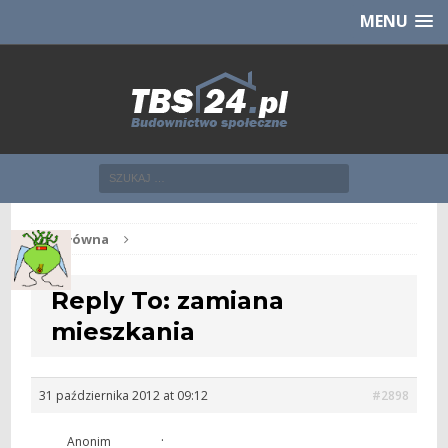
Chcesz NOWE mieszkanie z TBS?
CHCĘ [klik]
MENU
Str. główna
Reply To: zamiana
mieszkania
31 października 2012 at 09:12
#2898
.
Anonim