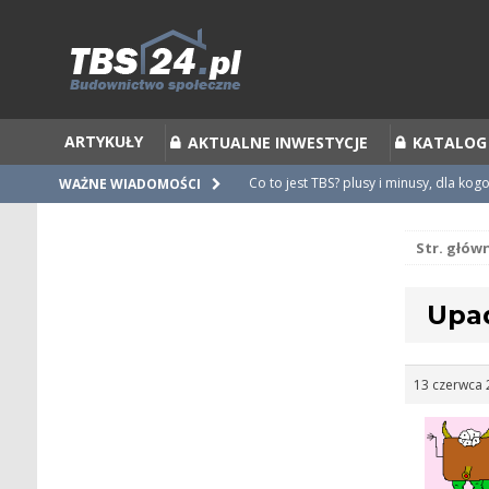
ARTYKUŁY
AKTUALNE INWESTYCJE
KATALOG
Co to jest TBS? plusy i minusy, dla kog
WAŻNE WIADOMOŚCI
Co to jest Partycypacja TBS i cesja par
Str. głów
Zalecenia do umów i statutów TBS
Nieprawidłowości w umowach
Upad
Ubiegamy się o mieszkanie z TBS [po
13 czerwca 