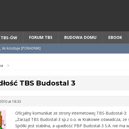
Chcesz NOWE mieszkanie z TBS?
CHCĘ [klik]
FORUM TBS
BUDOWA DOMU
EBOOK
 TBS-ÓW
o, ile kosztuje [PORADNIK]
tycypacji TBS + WZÓR cesji
na
łość TBS Budostal 3
radnik] KROK po KROKU
2010 at 18:33
Oficjalny komunikat ze strony internetowej TBS-Budostal-3:
„Zarząd TBS Budostal-3 sp.z o.o. w Krakowie oświadcza, że 
Spółki jest stabilna, a upadłość PBP Budostal-3 S.A. nie ma