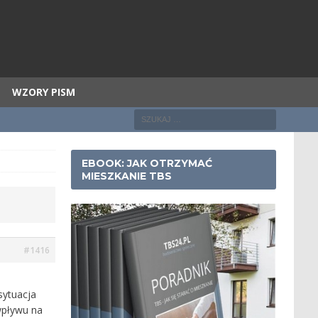
WZORY PISM
EBOOK: JAK OTRZYMAĆ
MIESZKANIE TBS
#1416
sytuacja
 wpływu na