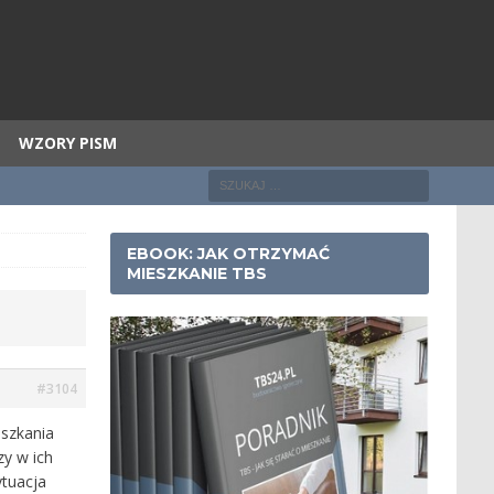
WZORY PISM
EBOOK: JAK OTRZYMAĆ
MIESZKANIE TBS
#3104
eszkania
y w ich
ytuacja