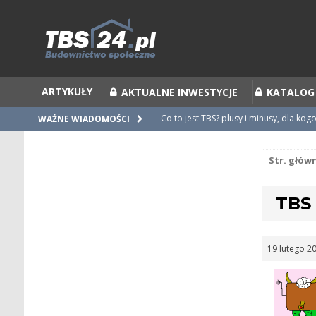
ARTYKUŁY
AKTUALNE INWESTYCJE
KATALOG
Co to jest TBS? plusy i minusy, dla kog
WAŻNE WIADOMOŚCI
Co to jest Partycypacja TBS i cesja par
Str. głów
Zalecenia do umów i statutów TBS
Nieprawidłowości w umowach
TBS 
Ubiegamy się o mieszkanie z TBS [po
19 lutego 2