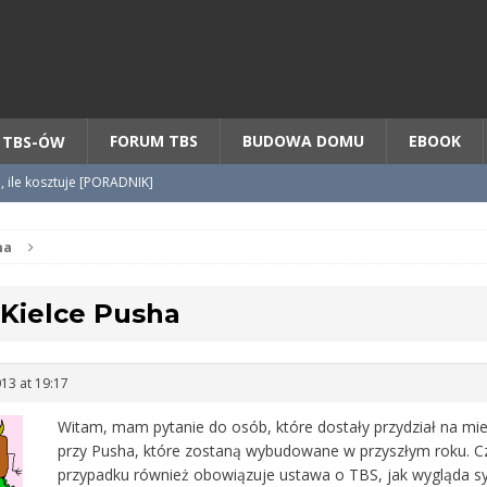
Chcesz NOWE mieszkanie z TBS?
CHCĘ [klik]
FORUM TBS
BUDOWA DOMU
EBOOK
 TBS-ÓW
o, ile kosztuje [PORADNIK]
tycypacji TBS + WZÓR cesji
na
Kielce Pusha
radnik] KROK po KROKU
013 at 19:17
Witam, mam pytanie do osób, które dostały przydział na mi
przy Pusha, które zostaną wybudowane w przyszłym roku. Cz
przypadku również obowiązuje ustawa o TBS, jak wygląda s