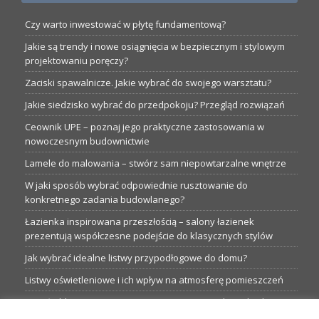
Czy warto inwestować w płytę fundamentową?
Jakie są trendy i nowe osiągnięcia w bezpiecznym i stylowym
projektowaniu poręczy?
Zaciski spawalnicze. Jakie wybrać do swojego warsztatu?
Jakie siedzisko wybrać do przedpokoju? Przegląd rozwiązań
Ceownik UPE – poznaj jego praktyczne zastosowania w
nowoczesnym budownictwie
Lamele do malowania – stwórz sam niepowtarzalne wnętrze
W jaki sposób wybrać odpowiednie rusztowanie do
konkretnego zadania budowlanego?
Łazienka inspirowana przeszłością – salony łazienek
prezentują współczesne podejście do klasycznych stylów
Jak wybrać idealne listwy przypodłogowe do domu?
Listwy oświetleniowe i ich wpływ na atmosferę pomieszczeń
Garaże blaszane: Nieocenione magazyny podczas budowy