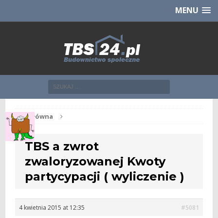
Chcesz NOWE mieszkanie z TBS?
CHCĘ [klik]
MENU
Str. główna
TBS a zwrot
zwaloryzowanej Kwoty
partycypacji ( wyliczenie )
4 kwietnia 2015 at 12:35
#5081