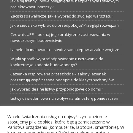
Jakie są trendy i nowe osiągnięcia w bezpiecznym i stylowym
projektowaniu poręczy?
Zaciski spawalnicze. Jakie wybrać do swojego warsztatu?
Jakie siedzisko wybrać do przedpokoju? Przegląd rozwiązań
Ceownik UPE – poznaj jego praktyczne zastosowania w
nowoczesnym budownictwie
Lamele do malowania – stwórz sam niepowtarzalne wnętrze
W jaki sposób wybrać odpowiednie rusztowanie do
konkretnego zadania budowlanego?
Łazienka inspirowana przeszłością – salony łazienek
prezentują współczesne podejście do klasycznych stylów
Jak wybrać idealne listwy przypodłogowe do domu?
Listwy oświetleniowe i ich wpływ na atmosferę pomieszczeń
Garaże blaszane: Nieocenione magazyny podczas budowy
W celu świadczenia usług na najwyższym poziomie
Profesjonalne hurtownie dla każdego budowlańca i instalatora
stosujemy pliki cookies, które będą zamieszczane w
Proste metamorfozy aranżacji w łazience: 5 praktycznych
Państwa urządzeniu (komputerze, laptopie, smartfonie). W
pomysłów
każdym momencie mogą Państwo dokonać zmiany