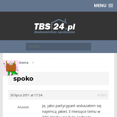
Chcesz NOWE mieszkanie z TBS?
CHCĘ [klik]
MENU
Str. główna
spoko
30 lipca 2011 at 17:34
#2302
Ja, jako partycypant wskazałem się
Anonim
najemcą jakieś 3 miesiące temu w