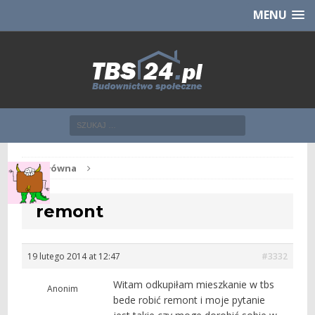
Chcesz NOWE mieszkanie z TBS?
CHCĘ [klik]
MENU
Str. główna
remont
19 lutego 2014 at 12:47
#3332
Witam odkupiłam mieszkanie w tbs
Anonim
bede robić remont i moje pytanie