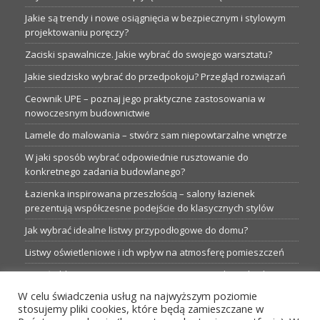
Jakie są trendy i nowe osiągnięcia w bezpiecznym i stylowym
projektowaniu poręczy?
Zaciski spawalnicze. Jakie wybrać do swojego warsztatu?
Jakie siedzisko wybrać do przedpokoju? Przegląd rozwiązań
Ceownik UPE – poznaj jego praktyczne zastosowania w
nowoczesnym budownictwie
Lamele do malowania – stwórz sam niepowtarzalne wnętrze
W jaki sposób wybrać odpowiednie rusztowanie do
konkretnego zadania budowlanego?
Łazienka inspirowana przeszłością – salony łazienek
prezentują współczesne podejście do klasycznych stylów
Jak wybrać idealne listwy przypodłogowe do domu?
Listwy oświetleniowe i ich wpływ na atmosferę pomieszczeń
Garaże blaszane: Nieocenione magazyny podczas budowy
W celu świadczenia usług na najwyższym poziomie
Profesjonalne hurtownie dla każdego budowlańca i instalatora
stosujemy pliki cookies, które będą zamieszczane w
Proste metamorfozy aranżacji w łazience: 5 praktycznych