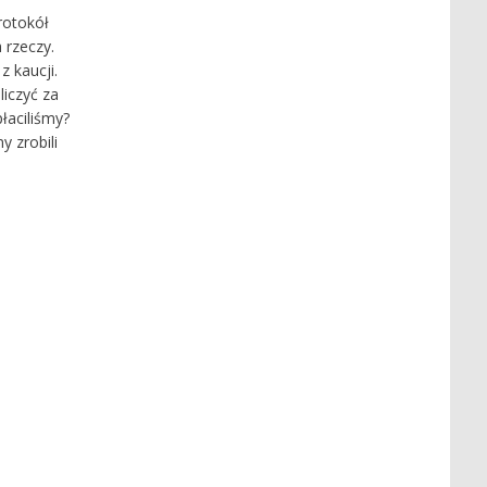
rotokół
 rzeczy.
z kaucji.
liczyć za
łaciliśmy?
y zrobili