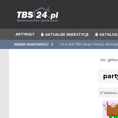
ARTYKUŁY
AKTUALNE INWESTYCJE
KATALOG
Co to jest TBS? plusy i minusy, dla kog
WAŻNE WIADOMOŚCI
Co to jest Partycypacja TBS i cesja par
Str. głów
Zalecenia do umów i statutów TBS
Nieprawidłowości w umowach
part
Ubiegamy się o mieszkanie z TBS [po
27 kwietnia 