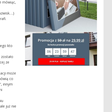
ce mówiąc,
azwisk….)
afi.
tego kto
o zostało
cej ze
pacji może
mówią co
”, innym
ni
iu
ale już nie