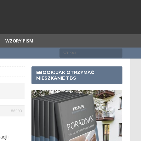
WZORY PISM
EBOOK: JAK OTRZYMAĆ
MIESZKANIE TBS
#6093
cji i