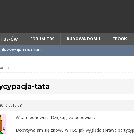
Chcesz NOWE mieszkanie z TBS?
CHCĘ [klik]
FORUM TBS
BUDOWA DOMU
EBOOK
 TBS-ÓW
o, ile kosztuje [PORADNIK]
tycypacji TBS + WZÓR cesji
na
ycypacja-tata
radnik] KROK po KROKU
2016 at 15:53
Witam ponownie. Dziękuję za odpowiedzi.
Dopytywałam się znowu w TBS jak wygląda sprawa partycypa