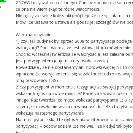
ZNOWU usłyszałam coś innego. Pani bezradnie rozkłada rę
m
że ona nie wiem skąd te różne wiadomości.
Nie ręczy za swoje koleżanki (mój błąd że nie spisałam ich n
Mówi, że ustawa to ustawa ale podać jej szczegółów nie potr
Więc mam pytanie:
1) czy jeśli budynek był sprzed 2008 to partycypacja podlega
waloryzacji? Pani twierdzi, że jest ustawa która mówi że nie .
Chociaż wcześniej twierdziła że waloryzacja jest zależna od 
jest partycypantem (najemca czy osoba trzecia)
Powiedziała , że nie dostaniemy ani złotówki więcej niż to c
wpłacone (ta wersja zmienia się w zależności od rozmawiają
mną pracownicy TBS)
2)czy partycypant w momencie rezygnacji ze swojej partycy
wskazać kogoś na swoje miejsce? Panie za każdym razem 
innego. Raz twierdzą, że może wskazać partycypanta „z ulicy
razem ,że mieszkanie wraca na własność do TBS i to tylko o
wskazują następnego partycypanta
Na moje pytanie skąd te ogłoszenia w internecie o odstąpien
partycypacji – odpowiedziała „że nie wie, i że kiedyś tak było 
jest”