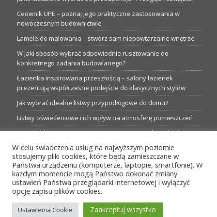
Ceownik UPE – poznaj jego praktyczne zastosowania w
nowoczesnym budownictwie
Lamele do malowania – stwórz sam niepowtarzalne wnętrze
W jaki sposób wybrać odpowiednie rusztowanie do
konkretnego zadania budowlanego?
Łazienka inspirowana przeszłością – salony łazienek
prezentują współczesne podejście do klasycznych stylów
Jak wybrać idealne listwy przypodłogowe do domu?
Listwy oświetleniowe i ich wpływ na atmosferę pomieszczeń
Garaże blaszane: Nieocenione magazyny podczas budowy
W celu świadczenia usług na najwyższym poziomie
Profesjonalne hurtownie dla każdego budowlańca i instalatora
stosujemy pliki cookies, które będą zamieszczane w
Proste metamorfozy aranżacji w łazience: 5 praktycznych
Państwa urządzeniu (komputerze, laptopie, smartfonie). W
pomysłów
każdym momencie mogą Państwo dokonać zmiany
ustawień Państwa przeglądarki internetowej i wyłączyć
opcję zapisu plików cookies.
MENU
Zaakceptuj wszystko
Ustawienia Cookie