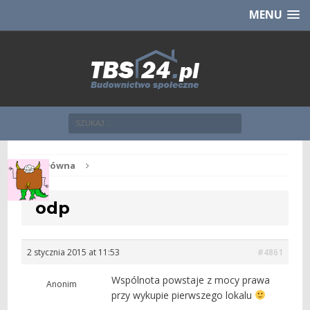
Chcesz NOWE mieszkanie z TBS?
CHCĘ [klik]
MENU
Str. główna
odp
2 stycznia 2015 at 11:53
#4861
Wspólnota powstaje z mocy prawa
Anonim
przy wykupie pierwszego lokalu