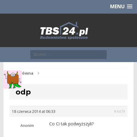
Chcesz NOWE mieszkanie z TBS?
CHCĘ [klik]
MENU
Str. główna
odp
18 czerwca 2014 at 06:33
#4479
Co Ci tak podwyższyli?
Anonim