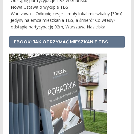
Odstąpię partrycypacje TBS w Gdańsku
Nowa Ustawa o wykupie TBS
Warszawa – Odkupię cesję – mały lokal mieszkalny [30m]
Jedyny najemca mieszkania TBS, a śmierć? Co wtedy?
odstąpię partycypację 92m, Warszawa Nasielska
EBOOK: JAK OTRZYMAĆ MIESZKANIE TBS