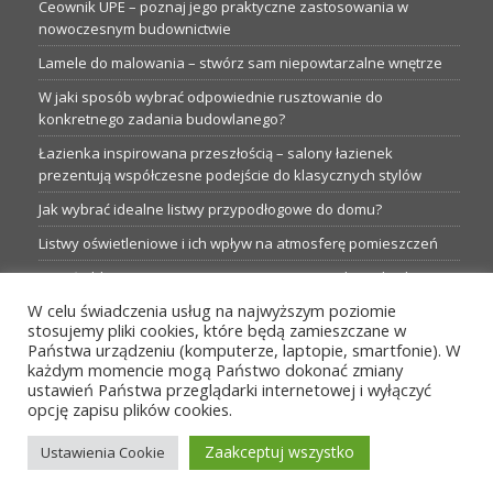
Ceownik UPE – poznaj jego praktyczne zastosowania w
nowoczesnym budownictwie
Lamele do malowania – stwórz sam niepowtarzalne wnętrze
W jaki sposób wybrać odpowiednie rusztowanie do
konkretnego zadania budowlanego?
Łazienka inspirowana przeszłością – salony łazienek
prezentują współczesne podejście do klasycznych stylów
Jak wybrać idealne listwy przypodłogowe do domu?
Listwy oświetleniowe i ich wpływ na atmosferę pomieszczeń
Garaże blaszane: Nieocenione magazyny podczas budowy
W celu świadczenia usług na najwyższym poziomie
Profesjonalne hurtownie dla każdego budowlańca i instalatora
stosujemy pliki cookies, które będą zamieszczane w
Proste metamorfozy aranżacji w łazience: 5 praktycznych
Państwa urządzeniu (komputerze, laptopie, smartfonie). W
pomysłów
każdym momencie mogą Państwo dokonać zmiany
ustawień Państwa przeglądarki internetowej i wyłączyć
opcję zapisu plików cookies.
MENU
Zaakceptuj wszystko
Ustawienia Cookie
Wszelkie prawa zastrzeżone przez TBS24.pl