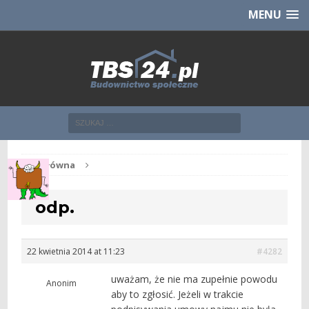
Chcesz NOWE mieszkanie z TBS?
CHCĘ [klik]
MENU
Str. główna
odp.
22 kwietnia 2014 at 11:23
#4282
uważam, że nie ma zupełnie powodu
Anonim
aby to zgłosić. Jeżeli w trakcie