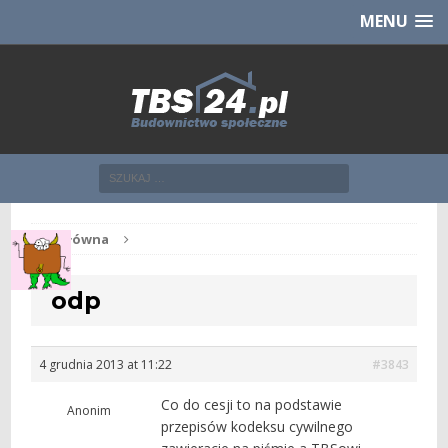
Chcesz NOWE mieszkanie z TBS?
CHCĘ [klik]
MENU
Str. główna
odp
4 grudnia 2013 at 11:22
#3843
Co do cesji to na podstawie
Anonim
przepisów kodeksu cywilnego