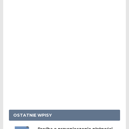
OSTATNIE WPISY
Prośba o przyspieszenie płatności