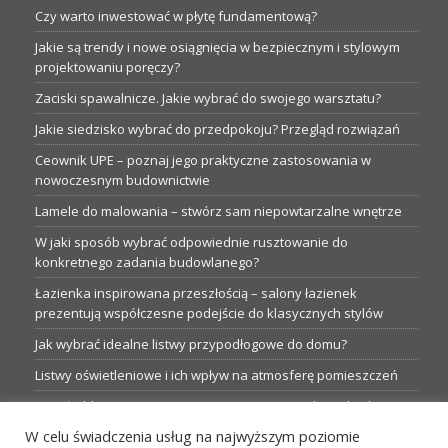
Czy warto inwestować w płytę fundamentową?
Jakie są trendy i nowe osiągnięcia w bezpiecznym i stylowym
projektowaniu poręczy?
Zaciski spawalnicze. Jakie wybrać do swojego warsztatu?
Jakie siedzisko wybrać do przedpokoju? Przegląd rozwiązań
Ceownik UPE – poznaj jego praktyczne zastosowania w
nowoczesnym budownictwie
Lamele do malowania – stwórz sam niepowtarzalne wnętrze
W jaki sposób wybrać odpowiednie rusztowanie do
konkretnego zadania budowlanego?
Łazienka inspirowana przeszłością – salony łazienek
prezentują współczesne podejście do klasycznych stylów
Jak wybrać idealne listwy przypodłogowe do domu?
Listwy oświetleniowe i ich wpływ na atmosferę pomieszczeń
Garaże blaszane: Nieocenione magazyny podczas budowy
W celu świadczenia usług na najwyższym poziomie
Profesjonalne hurtownie dla każdego budowlańca i instalatora