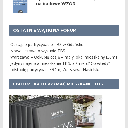
na budowę WZÓR
OSTATNIE WĄTKI NA FORUM
Odstąpię partrycypacje TBS w Gdańsku
Nowa Ustawa o wykupie TBS
Warszawa – Odkupię cesję – mały lokal mieszkalny [30m]
Jedyny najemca mieszkania TBS, a śmierć? Co wtedy?
odstąpię partycypację 92m, Warszawa Nasielska
EBOOK: JAK OTRZYMAĆ MIESZKANIE TBS