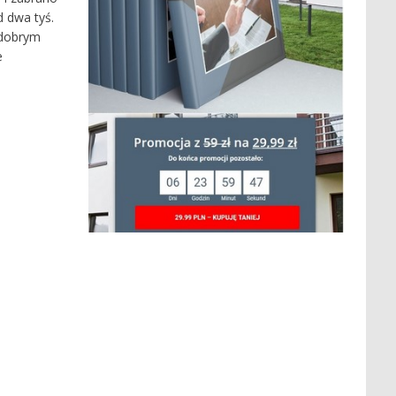
d dwa tyś.
 dobrym
e