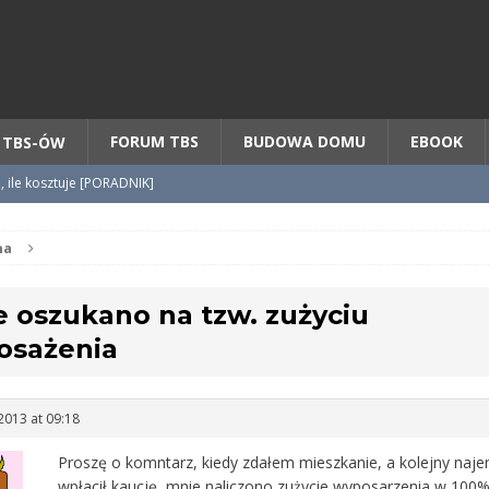
Chcesz NOWE mieszkanie z TBS?
CHCĘ [klik]
FORUM TBS
BUDOWA DOMU
EBOOK
 TBS-ÓW
o, ile kosztuje [PORADNIK]
tycypacji TBS + WZÓR cesji
na
 oszukano na tzw. zużyciu
radnik] KROK po KROKU
osażenia
2013 at 09:18
Proszę o komntarz, kiedy zdałem mieszkanie, a kolejny naj
wpłacił kaucję, mnie naliczono zużycie wyposarzenia w 100%