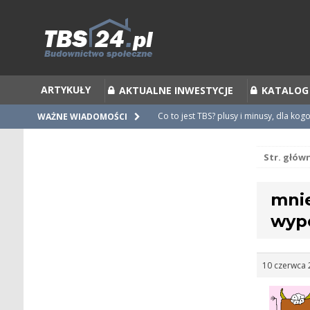
ARTYKUŁY
AKTUALNE INWESTYCJE
KATALOG
Co to jest TBS? plusy i minusy, dla kog
WAŻNE WIADOMOŚCI
Co to jest Partycypacja TBS i cesja par
Str. głów
Zalecenia do umów i statutów TBS
Nieprawidłowości w umowach
mnie
Ubiegamy się o mieszkanie z TBS [po
wyp
10 czerwca 