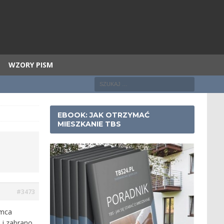
WZORY PISM
EBOOK: JAK OTRZYMAĆ
MIESZKANIE TBS
#3473
emca
 i zabrano