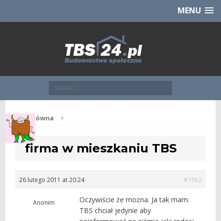
Chcesz NOWE mieszkanie z TBS?
CHCĘ [klik]
MENU
Str. główna
firma w mieszkaniu TBS
26 lutego 2011 at 20:24
#1962
Oczywiście że można. Ja tak mam.
Anonim
TBS chciał jedynie aby