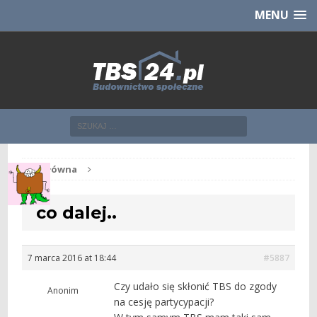
Chcesz NOWE mieszkanie z TBS?
CHCĘ [klik]
MENU
Str. główna
co dalej..
7 marca 2016 at 18:44
#5887
Czy udało się skłonić TBS do zgody
Anonim
na cesję partycypacji?