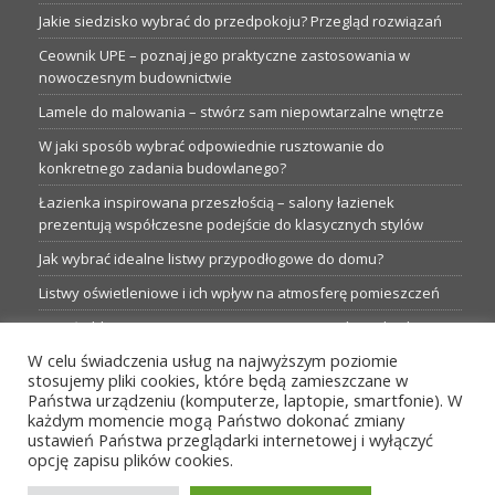
Jakie siedzisko wybrać do przedpokoju? Przegląd rozwiązań
Ceownik UPE – poznaj jego praktyczne zastosowania w
nowoczesnym budownictwie
Lamele do malowania – stwórz sam niepowtarzalne wnętrze
W jaki sposób wybrać odpowiednie rusztowanie do
konkretnego zadania budowlanego?
Łazienka inspirowana przeszłością – salony łazienek
prezentują współczesne podejście do klasycznych stylów
Jak wybrać idealne listwy przypodłogowe do domu?
Listwy oświetleniowe i ich wpływ na atmosferę pomieszczeń
Garaże blaszane: Nieocenione magazyny podczas budowy
W celu świadczenia usług na najwyższym poziomie
Profesjonalne hurtownie dla każdego budowlańca i instalatora
stosujemy pliki cookies, które będą zamieszczane w
Proste metamorfozy aranżacji w łazience: 5 praktycznych
Państwa urządzeniu (komputerze, laptopie, smartfonie). W
pomysłów
każdym momencie mogą Państwo dokonać zmiany
ustawień Państwa przeglądarki internetowej i wyłączyć
opcję zapisu plików cookies.
MENU