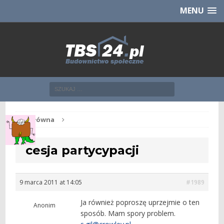
Chcesz NOWE mieszkanie z TBS?
CHCĘ [klik]
MENU
Str. główna
cesja partycypacji
9 marca 2011 at 14:05
#1989
Ja również poproszę uprzejmie o ten
Anonim
sposób. Mam spory problem.