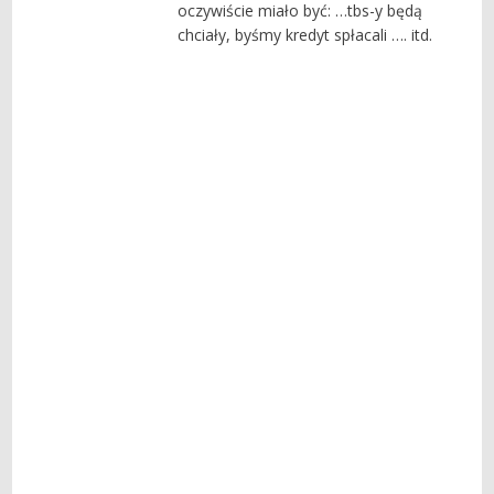
oczywiście miało być: …tbs-y będą
chciały, byśmy kredyt spłacali …. itd.