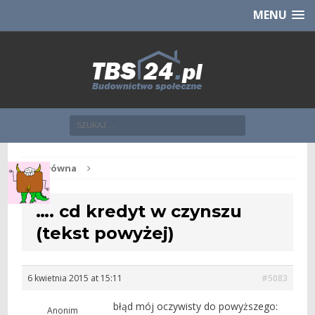
Chcesz NOWE mieszkanie z TBS?
CHCĘ [klik]
MENU
Str. główna
…. cd kredyt w czynszu
(tekst powyżej)
6 kwietnia 2015 at 15:11
#5083
błąd mój oczywisty do powyższego:
Anonim