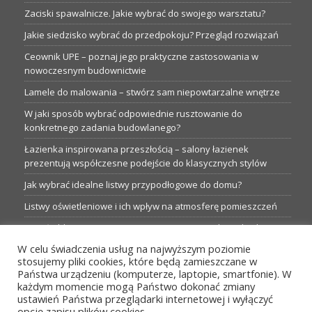
Zaciski spawalnicze. Jakie wybrać do swojego warsztatu?
Jakie siedzisko wybrać do przedpokoju? Przegląd rozwiązań
Ceownik UPE – poznaj jego praktyczne zastosowania w
nowoczesnym budownictwie
Lamele do malowania – stwórz sam niepowtarzalne wnętrze
W jaki sposób wybrać odpowiednie rusztowanie do
konkretnego zadania budowlanego?
Łazienka inspirowana przeszłością – salony łazienek
prezentują współczesne podejście do klasycznych stylów
Jak wybrać idealne listwy przypodłogowe do domu?
Listwy oświetleniowe i ich wpływ na atmosferę pomieszczeń
Garaże blaszane: Nieocenione magazyny podczas budowy
W celu świadczenia usług na najwyższym poziomie
Profesjonalne hurtownie dla każdego budowlańca i instalatora
stosujemy pliki cookies, które będą zamieszczane w
Proste metamorfozy aranżacji w łazience: 5 praktycznych
Państwa urządzeniu (komputerze, laptopie, smartfonie). W
pomysłów
każdym momencie mogą Państwo dokonać zmiany
ustawień Państwa przeglądarki internetowej i wyłączyć
opcję zapisu plików cookies.