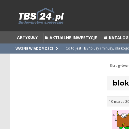
ARTYKUŁY
AKTUALNE INWESTYCJE
KATALOG
Co to jest TBS? plusy i minusy, dla kog
WAŻNE WIADOMOŚCI
Co to jest Partycypacja TBS i cesja par
Str. głów
Zalecenia do umów i statutów TBS
Nieprawidłowości w umowach
blok
Ubiegamy się o mieszkanie z TBS [po
10 marca 20