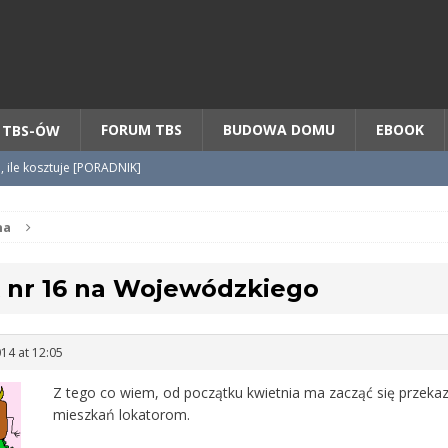
Chcesz NOWE mieszkanie z TBS?
CHCĘ [klik]
FORUM TBS
BUDOWA DOMU
EBOOK
 TBS-ÓW
o, ile kosztuje [PORADNIK]
tycypacji TBS + WZÓR cesji
na
 nr 16 na Wojewódzkiego
radnik] KROK po KROKU
14 at 12:05
Z tego co wiem, od początku kwietnia ma zacząć się przeka
mieszkań lokatorom.