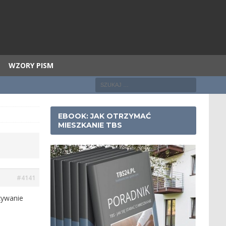
WZORY PISM
EBOOK: JAK OTRZYMAĆ
MIESZKANIE TBS
#4141
zywanie