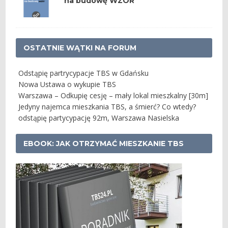
na budowę WZÓR
OSTATNIE WĄTKI NA FORUM
Odstąpię partrycypacje TBS w Gdańsku
Nowa Ustawa o wykupie TBS
Warszawa – Odkupię cesję – mały lokal mieszkalny [30m]
Jedyny najemca mieszkania TBS, a śmierć? Co wtedy?
odstąpię partycypację 92m, Warszawa Nasielska
EBOOK: JAK OTRZYMAĆ MIESZKANIE TBS