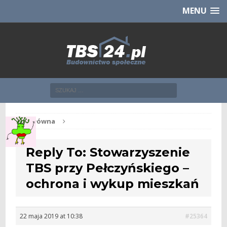
Chcesz NOWE mieszkanie z TBS?
CHCĘ [klik]
MENU
Str. główna
Reply To: Stowarzyszenie
TBS przy Pełczyńskiego –
ochrona i wykup mieszkań
22 maja 2019 at 10:38
#25364