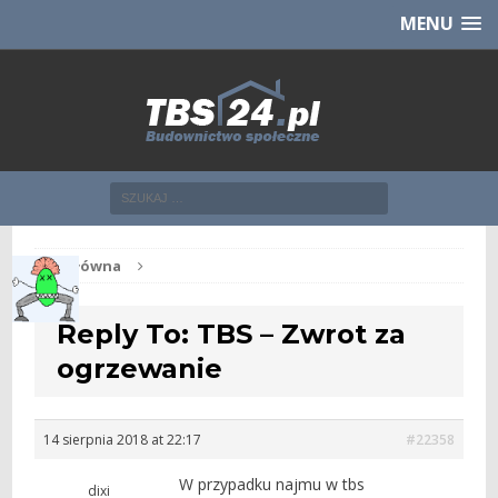
Chcesz NOWE mieszkanie z TBS?
CHCĘ [klik]
MENU
Str. główna
Reply To: TBS – Zwrot za
ogrzewanie
14 sierpnia 2018 at 22:17
#22358
W przypadku najmu w tbs
dixi