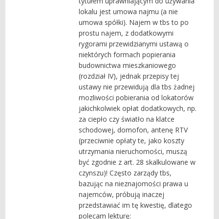
tytułem uprawniającym do używania
lokalu jest umowa najmu (a nie
umowa spółki). Najem w tbs to po
prostu najem, z dodatkowymi
rygorami przewidzianymi ustawą o
niektórych formach popierania
budownictwa mieszkaniowego
(rozdział IV), jednak przepisy tej
ustawy nie przewidują dla tbs żadnej
mozliwości pobierania od lokatorów
jakichkolwiek opłat dodatkowych, np.
za ciepło czy światło na klatce
schodowej, domofon, antenę RTV
(przeciwnie opłaty te, jako koszty
utrzymania nieruchomości, muszą
być zgodnie z art. 28 skalkulowane w
czynszu)! Często zarządy tbs,
bazując na nieznajomości prawa u
najemców, próbują inaczej
przedstawiać im tę kwestię, dlatego
polecam lekturę: