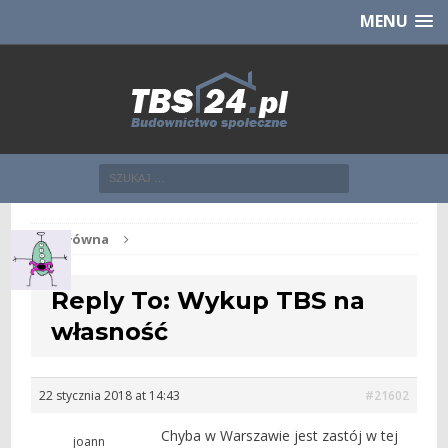
Chcesz NOWE mieszkanie z TBS?
CHCĘ [klik]
MENU
Str. główna
Reply To: Wykup TBS na
własność
22 stycznia 2018 at 14:43
#21602
Chyba w Warszawie jest zastój w tej
joann