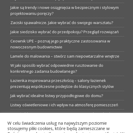
Jakie są trendy i nowe osiągnięcia w bezpiecznym i stylowym
projektowaniu poręczy?
Zaciski spawalnicze. Jakie wybrać do swojego warsztatu?
Jakie siedzisko wybrać do przedpokoju? Przegląd rozwiązań
Ceownik UPE – poznaj jego praktyczne zastosowania w
nowoczesnym budownictwie
Lamele do malowania – stwórz sam niepowtarzalne wnętrze
W jaki sposób wybrać odpowiednie rusztowanie do
konkretnego zadania budowlanego?
Łazienka inspirowana przeszłością – salony łazienek
prezentują współczesne podejście do klasycznych stylów
Jak wybrać idealne listwy przypodłogowe do domu?
Listwy oświetleniowe i ich wpływ na atmosferę pomieszczeń
Garaże blaszane: Nieocenione magazyny podczas budowy
W celu świadczenia usług na najwyższym poziomie
Profesjonalne hurtownie dla każdego budowlańca i instalatora
stosujemy pliki cookies, które będą zamieszczane w
Proste metamorfozy aranżacji w łazience: 5 praktycznych