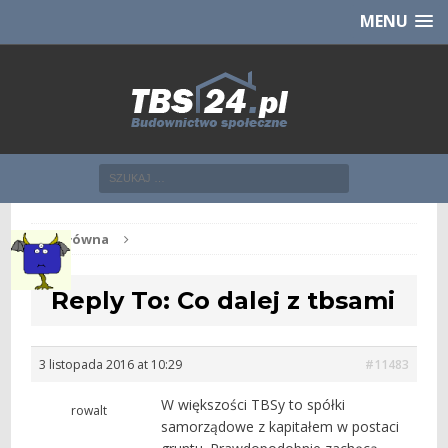
Chcesz NOWE mieszkanie z TBS?
CHCĘ [klik]
MENU
Str. główna
Reply To: Co dalej z tbsami
3 listopada 2016 at 10:29
#11483
W większości TBSy to spółki
rowalt
samorządowe z kapitałem w postaci