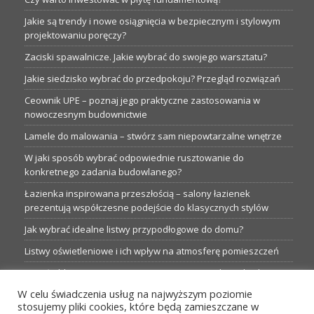
Jakie są trendy i nowe osiągnięcia w bezpiecznym i stylowym
projektowaniu poręczy?
Zaciski spawalnicze. Jakie wybrać do swojego warsztatu?
Jakie siedzisko wybrać do przedpokoju? Przegląd rozwiązań
Ceownik UPE – poznaj jego praktyczne zastosowania w
nowoczesnym budownictwie
Lamele do malowania – stwórz sam niepowtarzalne wnętrze
W jaki sposób wybrać odpowiednie rusztowanie do
konkretnego zadania budowlanego?
Łazienka inspirowana przeszłością – salony łazienek
prezentują współczesne podejście do klasycznych stylów
Jak wybrać idealne listwy przypodłogowe do domu?
Listwy oświetleniowe i ich wpływ na atmosferę pomieszczeń
Garaże blaszane: Nieocenione magazyny podczas budowy
W celu świadczenia usług na najwyższym poziomie
Profesjonalne hurtownie dla każdego budowlańca i instalatora
stosujemy pliki cookies, które będą zamieszczane w