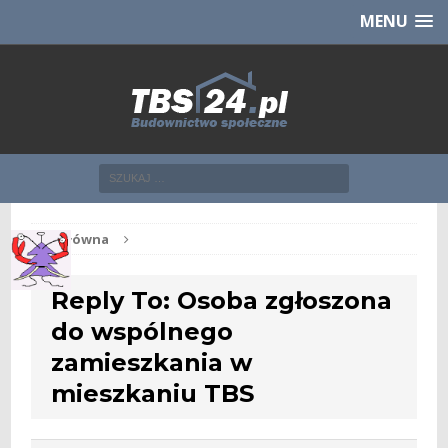
Chcesz NOWE mieszkanie z TBS?
CHCĘ [klik]
MENU
Str. główna
Reply To: Osoba zgłoszona
do wspólnego
zamieszkania w
mieszkaniu TBS