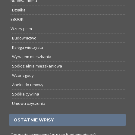
Budowa domu
Działka
EBOOK
Wzory pism
Budownictwo
Księga wieczysta
Wynajem mieszkania
Spółdzielnia mieszkaniowa
Wzór zgody
Aneks do umowy
Spółka cywilna
Umowa użyczenia
OSTATNIE WPISY
Czy warto inwestować w płytę fundamentową?