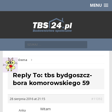
Chcesz NOWE mieszkanie z TBS?
CHCĘ [klik]
MENU
Str. główna
Reply To: tbs bydgoszcz-
bora komorowskiego 59
28 sierpnia 2016 at 21:15
#11392
Witam
Anka