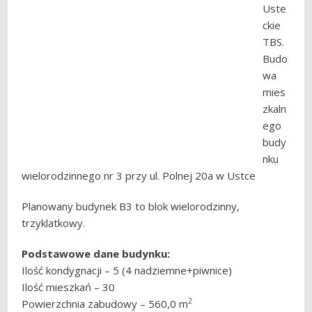
Uste
ckie
TBS.
Budo
wa
mies
zkaln
ego
budy
nku
wielorodzinnego nr 3 przy ul. Polnej 20a w Ustce
Planowany budynek B3 to blok wielorodzinny,
trzyklatkowy.
Podstawowe dane budynku:
Ilość kondygnacji – 5 (4 nadziemne+piwnice)
Ilość mieszkań – 30
2
Powierzchnia zabudowy – 560,0 m