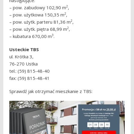
następujące:
2
– pow. zabudowy 102,90 m
,
2
– pow. użytkowa 150,35 m
,
2
– pow. użytk. parteru 81,36 m
,
2
– pow. użytk. piętra 68,99 m
,
3
– kubatura 670,00 m
.
Usteckie TBS
ul. Krótka 3,
76-270 Ustka
tel.: (59) 815-48-40
fax: (59) 815-48-41
Sprawdź jak otrzymać mieszkanie z TBS: