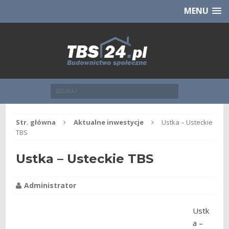
Chcesz NOWE mieszkanie z TBS?
CHCĘ [klik]
MENU
Str. główna
Aktualne inwestycje
Ustka – Usteckie
TBS
Ustka – Usteckie TBS
Administrator
Ustk
a –