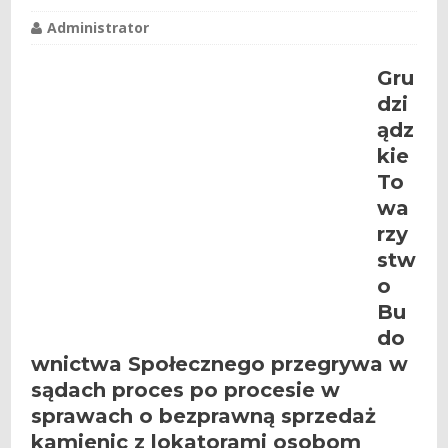
Administrator
Gru
dzi
ądz
kie
To
wa
rzy
stw
o
Bu
do
wnictwa Społecznego
przegrywa w
sądach proces po procesie w
sprawach o bezprawną sprzedaż
kamienic z lokatorami osobom