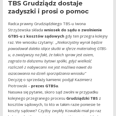
TBS Grudziądz dostaje
zadyszki i prosi o pomoc
Radca prawny Grudziądzkiego TBS-u Iwona
Strzyżewska składa
wniosek do sądu o zwolnienie
GTBS-u z kosztów sądowych
gdy ten przegra kolejny
raz. We wniosku czytamy:
„Niekorzystny wyrok będzie
powodował daleko idące skutki w sferze materialnej GTBS-
u, a zważywszy na fakt, że takich spraw jest osiem,
zagraża to dalszemu bytowi spółki, gdyż wielkość
rozliczeń z nabywcami nie jest możliwa nawet do
oszacowania na dzień sporządzania wniosku”
Decyzję o sprzedaży kamienic podjął Kazimierz
Piotrowski –
prezes GTBSu
.
Nasuwa się pytanie, skoro sąd zwolni w przypadku
kolejnego przegranego procesu
Grudziądzki TBS
z
kosztów sądowych, to kto w takim razie poniesie te
koszty sądowe? Czyżby zwykły Kowalski miał po raz