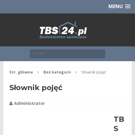
Chcesz NOWE mieszkanie z TBS?
CHCĘ [klik]
MENU
Str. główna
Bez kategorii
Słownik pojęć
Słownik pojęć
Administrator
TB
S