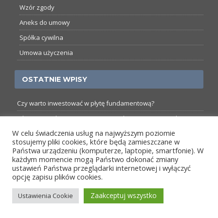
Wzór zgody
Aneks do umowy
Spółka cywilna
Umowa użyczenia
OSTATNIE WPISY
Czy warto inwestować w płytę fundamentową?
Jakie są trendy i nowe osiągnięcia w bezpiecznym i stylowym
projektowaniu poręczy?
W celu świadczenia usług na najwyższym poziomie
stosujemy pliki cookies, które będą zamieszczane w
Zaciski spawalnicze. Jakie wybrać do swojego warsztatu?
Państwa urządzeniu (komputerze, laptopie, smartfonie). W
Jakie siedzisko wybrać do przedpokoju? Przegląd rozwiązań
każdym momencie mogą Państwo dokonać zmiany
ustawień Państwa przeglądarki internetowej i wyłączyć
Ceownik UPE – poznaj jego praktyczne zastosowania w
opcję zapisu plików cookies.
nowoczesnym budownictwie
Zaakceptuj wszystko
Ustawienia Cookie
Lamele do malowania – stwórz sam niepowtarzalne wnętrze
W jaki sposób wybrać odpowiednie rusztowanie do