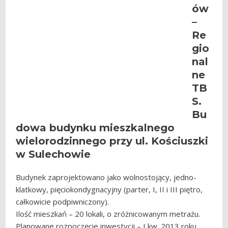
ów
–
Re
gio
nal
ne
TB
S.
Bu
dowa budynku mieszkalnego
wielorodzinnego przy ul. Kościuszki
w Sulechowie
Budynek zaprojektowano jako wolnostojący, jedno-
klatkowy, pięciokondygnacyjny (parter, I, II i III piętro,
całkowicie podpiwniczony).
Ilość mieszkań – 20 lokali, o zróżnicowanym metrażu.
Planowane rozpoczęcie inwestycji – I kw. 2013 roku.