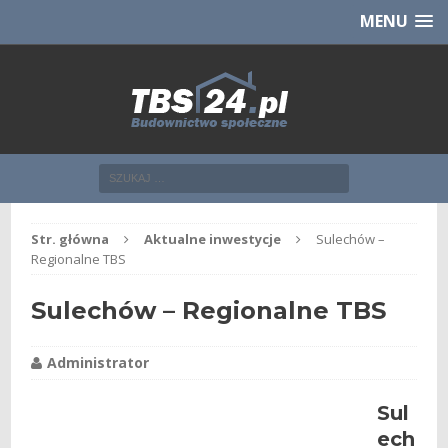
Chcesz NOWE mieszkanie z TBS?
CHCĘ [klik]
MENU
Str. główna
Aktualne inwestycje
Sulechów –
Regionalne TBS
Sulechów – Regionalne TBS
Administrator
Sul
ech