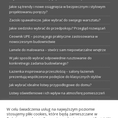
Jakie są trendy i nowe osiągnięcia w bezpiecznym i stylowym
projektowaniu poręczy?
Zaciski spawalnicze. Jakie wybrać do swojego warsztatu?
Jakie siedzisko wybrać do przedpokoju? Przegląd rozwiązań
Ceownik UPE – poznaj jego praktyczne zastosowania w
nowoczesnym budownictwie
Lamele do malowania – stwórz sam niepowtarzalne wnętrze
W jaki sposób wybrać odpowiednie rusztowanie do
konkretnego zadania budowlanego?
Łazienka inspirowana przeszłością – salony łazienek
prezentują współczesne podejście do klasycznych stylów
Jak wybrać idealne listwy przypodłogowe do domu?
Listwy oświetleniowe i ich wpływ na atmosferę pomieszczeń
Garaże blaszane: Nieocenione magazyny podczas budowy
W celu świadczenia usług na najwyższym poziomie
Profesjonalne hurtownie dla każdego budowlańca i instalatora
stosujemy pliki cookies, które będą zamieszczane w
Proste metamorfozy aranżacji w łazience: 5 praktycznych