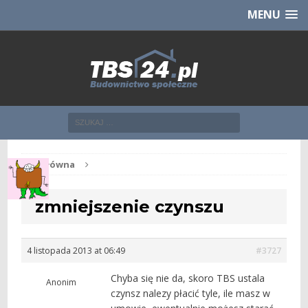
Chcesz NOWE mieszkanie z TBS?
CHCĘ [klik]
MENU
Str. główna
zmniejszenie czynszu
4 listopada 2013 at 06:49
#3727
Chyba się nie da, skoro TBS ustala
Anonim
czynsz nalezy płacić tyle, ile masz w