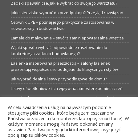
Zaciski spawalnicze. Jakie wybrać do swojego warsztatu?
Jakie siedzisko wybrać do przedpokoju? Przegląd rozwiązań
Ceownik UPE – poznaj jego praktyczne zastosowania w
nowoczesnym budownictwie
Lamele do malowania – stwórz sam niepowtarzalne wnętrze
W jaki sposób wybrać odpowiednie rusztowanie do
konkretnego zadania budowlanego?
Łazienka inspirowana przeszłością – salony łazienek
prezentują współczesne podejście do klasycznych stylów
Jak wybrać idealne listwy przypodłogowe do domu?
Listwy oświetleniowe i ich wpływ na atmosferę pomieszczeń
Garaże blaszane: Nieocenione magazyny podczas budowy
W celu świadczenia usług na najwyższym poziomie
Profesjonalne hurtownie dla każdego budowlańca i instalatora
stosujemy pliki cookies, które będą zamieszczane w
Proste metamorfozy aranżacji w łazience: 5 praktycznych
Państwa urządzeniu (komputerze, laptopie, smartfonie). W
pomysłów
każdym momencie mogą Państwo dokonać zmiany
ustawień Państwa przeglądarki internetowej i wyłączyć
opcję zapisu plików cookies.