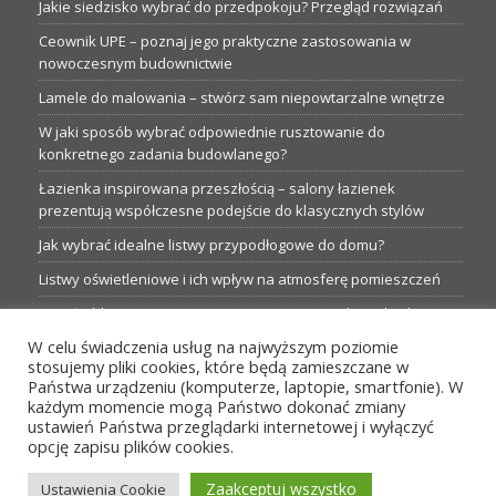
Jakie siedzisko wybrać do przedpokoju? Przegląd rozwiązań
Ceownik UPE – poznaj jego praktyczne zastosowania w
nowoczesnym budownictwie
Lamele do malowania – stwórz sam niepowtarzalne wnętrze
W jaki sposób wybrać odpowiednie rusztowanie do
konkretnego zadania budowlanego?
Łazienka inspirowana przeszłością – salony łazienek
prezentują współczesne podejście do klasycznych stylów
Jak wybrać idealne listwy przypodłogowe do domu?
Listwy oświetleniowe i ich wpływ na atmosferę pomieszczeń
Garaże blaszane: Nieocenione magazyny podczas budowy
W celu świadczenia usług na najwyższym poziomie
Profesjonalne hurtownie dla każdego budowlańca i instalatora
stosujemy pliki cookies, które będą zamieszczane w
Proste metamorfozy aranżacji w łazience: 5 praktycznych
Państwa urządzeniu (komputerze, laptopie, smartfonie). W
pomysłów
każdym momencie mogą Państwo dokonać zmiany
ustawień Państwa przeglądarki internetowej i wyłączyć
opcję zapisu plików cookies.
MENU
Zaakceptuj wszystko
Ustawienia Cookie