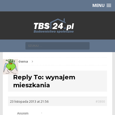
Chcesz NOWE mieszkanie z TBS?
CHCĘ [klik]
MENU
Str. główna
Reply To: wynajem
mieszkania
23 listopada 2013 at 21:56
#3800
.
Anonim