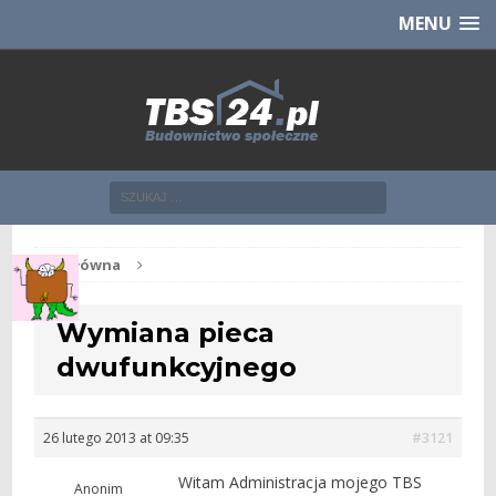
Chcesz NOWE mieszkanie z TBS?
CHCĘ [klik]
MENU
Str. główna
Wymiana pieca
dwufunkcyjnego
26 lutego 2013 at 09:35
#3121
Witam Administracja mojego TBS
Anonim