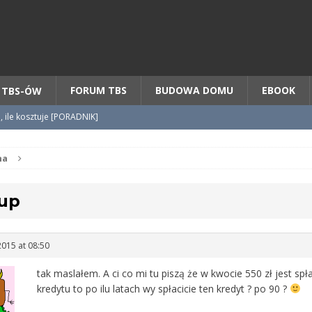
Chcesz NOWE mieszkanie z TBS?
CHCĘ [klik]
FORUM TBS
BUDOWA DOMU
EBOOK
 TBS-ÓW
o, ile kosztuje [PORADNIK]
tycypacji TBS + WZÓR cesji
na
up
radnik] KROK po KROKU
2015 at 08:50
tak maslałem. A ci co mi tu piszą że w kwocie 550 zł jest spł
kredytu to po ilu latach wy spłacicie ten kredyt ? po 90 ?