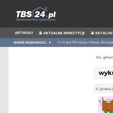
ARTYKUŁY
AKTUALNE INWESTYCJE
KATALOG
Co to jest TBS? plusy i minusy, dla kog
WAŻNE WIADOMOŚCI
Co to jest Partycypacja TBS i cesja par
Str. głów
Zalecenia do umów i statutów TBS
Nieprawidłowości w umowach
wyk
Ubiegamy się o mieszkanie z TBS [po
31 grudnia 