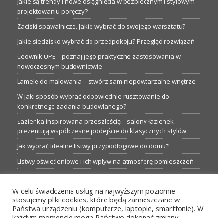
Jakie są trendy i nowe osiągnięcia w bezpiecznym i stylowym
projektowaniu poręczy?
Zaciski spawalnicze. Jakie wybrać do swojego warsztatu?
Jakie siedzisko wybrać do przedpokoju? Przegląd rozwiązań
Ceownik UPE – poznaj jego praktyczne zastosowania w
nowoczesnym budownictwie
Lamele do malowania – stwórz sam niepowtarzalne wnętrze
W jaki sposób wybrać odpowiednie rusztowanie do
konkretnego zadania budowlanego?
Łazienka inspirowana przeszłością – salony łazienek
prezentują współczesne podejście do klasycznych stylów
Jak wybrać idealne listwy przypodłogowe do domu?
Listwy oświetleniowe i ich wpływ na atmosferę pomieszczeń
Garaże blaszane: Nieocenione magazyny podczas budowy
W celu świadczenia usług na najwyższym poziomie
Profesjonalne hurtownie dla każdego budowlańca i instalatora
stosujemy pliki cookies, które będą zamieszczane w
Proste metamorfozy aranżacji w łazience: 5 praktycznych
Państwa urządzeniu (komputerze, laptopie, smartfonie). W
pomysłów
każdym momencie mogą Państwo dokonać zmiany