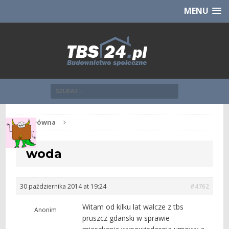
Chcesz NOWE mieszkanie z TBS?
CHCĘ [klik]
MENU
Str. główna
woda
30 października 2014 at 19:24
#4762
Witam od kilku lat walcze z tbs
Anonim
pruszcz gdanski w sprawie