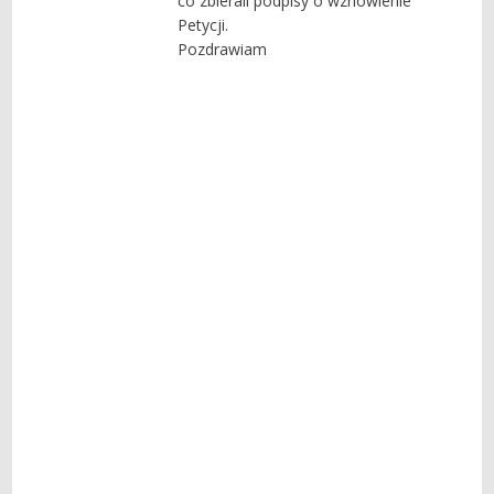
co zbierali podpisy o wznowienie
Petycji.
Pozdrawiam