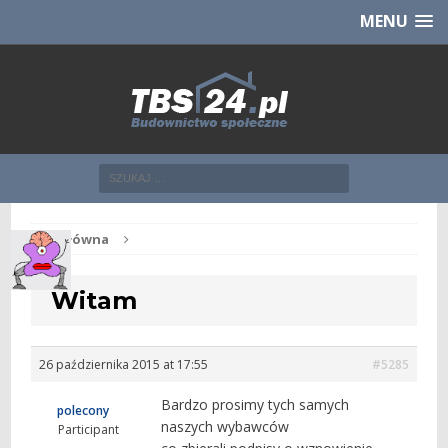
Chcesz NOWE mieszkanie z TBS?
CHCĘ [klik]
MENU
Str. główna
Witam
26 października 2015 at 17:55
#5285
Bardzo prosimy tych samych
polecony
naszych wybawców
Participant