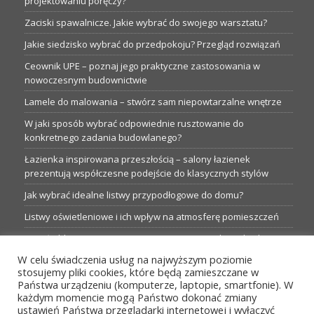
projektowaniu poręczy?
Zaciski spawalnicze. Jakie wybrać do swojego warsztatu?
Jakie siedzisko wybrać do przedpokoju? Przegląd rozwiązań
Ceownik UPE – poznaj jego praktyczne zastosowania w
nowoczesnym budownictwie
Lamele do malowania – stwórz sam niepowtarzalne wnętrze
W jaki sposób wybrać odpowiednie rusztowanie do
konkretnego zadania budowlanego?
Łazienka inspirowana przeszłością – salony łazienek
prezentują współczesne podejście do klasycznych stylów
Jak wybrać idealne listwy przypodłogowe do domu?
Listwy oświetleniowe i ich wpływ na atmosferę pomieszczeń
Garaże blaszane: Nieocenione magazyny podczas budowy
W celu świadczenia usług na najwyższym poziomie
Profesjonalne hurtownie dla każdego budowlańca i instalatora
stosujemy pliki cookies, które będą zamieszczane w
Proste metamorfozy aranżacji w łazience: 5 praktycznych
Państwa urządzeniu (komputerze, laptopie, smartfonie). W
pomysłów
każdym momencie mogą Państwo dokonać zmiany
ustawień Państwa przeglądarki internetowej i wyłączyć