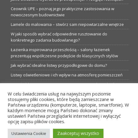
Ceownik UPE – poznaj jego praktyczne zastosowania w
nowoczesnym budownictwie
Lamele do malowania – stwórz sam niepowtarzalne wnętrze
W jaki sposób wybrać odpowiednie rusztowanie do
konkretnego zadania budowlanego?
Łazienka inspirowana przeszłością – salony łazienek
prezentują współczesne podejście do klasycznych stylów
Jak wybrać idealne listwy przypodłogowe do domu?
Listwy oświetleniowe i ich wpływ na atmosferę pomieszczeń
Garaże blaszane: Nieocenione magazyny podczas budowy
W celu świadczenia usług na najwyższym poziomie
Profesjonalne hurtownie dla każdego budowlańca i instalatora
stosujemy pliki cookies, które będą zamieszczane w
Proste metamorfozy aranżacji w łazience: 5 praktycznych
Państwa urządzeniu (komputerze, laptopie, smartfonie). W
pomysłów
każdym momencie mogą Państwo dokonać zmiany
ustawień Państwa przeglądarki internetowej i wyłączyć
opcję zapisu plików cookies.
MENU
Zaakceptuj wszystko
Ustawienia Cookie