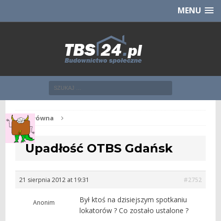
Chcesz NOWE mieszkanie z TBS?
CHCĘ [klik]
MENU
Str. główna
Upadłość OTBS Gdańsk
21 sierpnia 2012 at 19:31
#2752
Był ktoś na dzisiejszym spotkaniu
Anonim
lokatorów ? Co zostało ustalone ?