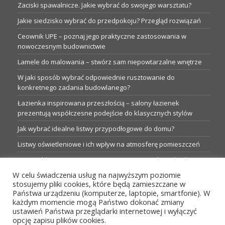
Zaciski spawalnicze. Jakie wybrać do swojego warsztatu?
Jakie siedzisko wybrać do przedpokoju? Przegląd rozwiązań
Ceownik UPE – poznaj jego praktyczne zastosowania w
nowoczesnym budownictwie
Lamele do malowania – stwórz sam niepowtarzalne wnętrze
W jaki sposób wybrać odpowiednie rusztowanie do
konkretnego zadania budowlanego?
Łazienka inspirowana przeszłością – salony łazienek
prezentują współczesne podejście do klasycznych stylów
Jak wybrać idealne listwy przypodłogowe do domu?
Listwy oświetleniowe i ich wpływ na atmosferę pomieszczeń
Garaże blaszane: Nieocenione magazyny podczas budowy
W celu świadczenia usług na najwyższym poziomie
Profesjonalne hurtownie dla każdego budowlańca i instalatora
stosujemy pliki cookies, które będą zamieszczane w
Proste metamorfozy aranżacji w łazience: 5 praktycznych
Państwa urządzeniu (komputerze, laptopie, smartfonie). W
pomysłów
każdym momencie mogą Państwo dokonać zmiany
ustawień Państwa przeglądarki internetowej i wyłączyć
opcję zapisu plików cookies.