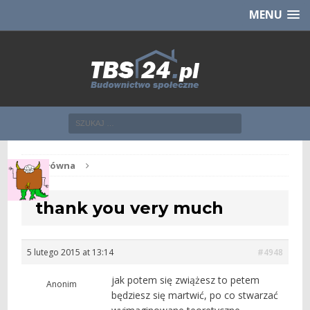
Chcesz NOWE mieszkanie z TBS?
CHCĘ [klik]
MENU
Str. główna
thank you very much
5 lutego 2015 at 13:14
#4948
jak potem się zwiążesz to petem
Anonim
będziesz się martwić, po co stwarzać