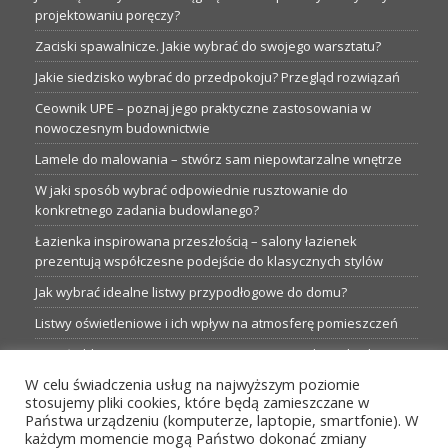
projektowaniu poręczy?
Zaciski spawalnicze. Jakie wybrać do swojego warsztatu?
Jakie siedzisko wybrać do przedpokoju? Przegląd rozwiązań
Ceownik UPE – poznaj jego praktyczne zastosowania w
nowoczesnym budownictwie
Lamele do malowania – stwórz sam niepowtarzalne wnętrze
W jaki sposób wybrać odpowiednie rusztowanie do
konkretnego zadania budowlanego?
Łazienka inspirowana przeszłością – salony łazienek
prezentują współczesne podejście do klasycznych stylów
Jak wybrać idealne listwy przypodłogowe do domu?
Listwy oświetleniowe i ich wpływ na atmosferę pomieszczeń
Garaże blaszane: Nieocenione magazyny podczas budowy
W celu świadczenia usług na najwyższym poziomie
Profesjonalne hurtownie dla każdego budowlańca i instalatora
stosujemy pliki cookies, które będą zamieszczane w
Proste metamorfozy aranżacji w łazience: 5 praktycznych
Państwa urządzeniu (komputerze, laptopie, smartfonie). W
pomysłów
każdym momencie mogą Państwo dokonać zmiany