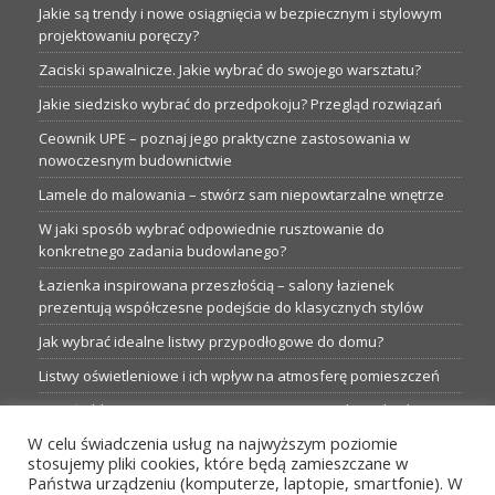
Jakie są trendy i nowe osiągnięcia w bezpiecznym i stylowym
projektowaniu poręczy?
Zaciski spawalnicze. Jakie wybrać do swojego warsztatu?
Jakie siedzisko wybrać do przedpokoju? Przegląd rozwiązań
Ceownik UPE – poznaj jego praktyczne zastosowania w
nowoczesnym budownictwie
Lamele do malowania – stwórz sam niepowtarzalne wnętrze
W jaki sposób wybrać odpowiednie rusztowanie do
konkretnego zadania budowlanego?
Łazienka inspirowana przeszłością – salony łazienek
prezentują współczesne podejście do klasycznych stylów
Jak wybrać idealne listwy przypodłogowe do domu?
Listwy oświetleniowe i ich wpływ na atmosferę pomieszczeń
Garaże blaszane: Nieocenione magazyny podczas budowy
W celu świadczenia usług na najwyższym poziomie
Profesjonalne hurtownie dla każdego budowlańca i instalatora
stosujemy pliki cookies, które będą zamieszczane w
Proste metamorfozy aranżacji w łazience: 5 praktycznych
Państwa urządzeniu (komputerze, laptopie, smartfonie). W