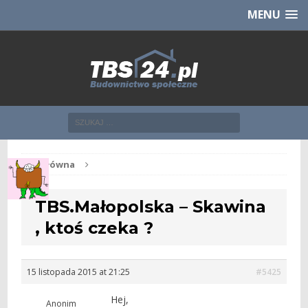
Chcesz NOWE mieszkanie z TBS?
CHCĘ [klik]
MENU
Str. główna
TBS.Małopolska – Skawina
, ktoś czeka ?
15 listopada 2015 at 21:25
#5425
Hej,
Anonim