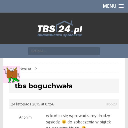
Chcesz NOWE mieszkanie z TBS?
CHCĘ [klik]
MENU
Str. główna
tbs boguchwała
24 listopada 2015 at 07:56
#5523
w końcu się wprowadzamy drodzy
Anonim
sąsiedzi
do zobaczenia w piątek