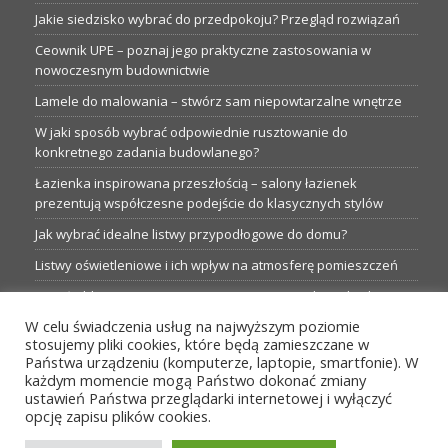
Jakie siedzisko wybrać do przedpokoju? Przegląd rozwiązań
Ceownik UPE – poznaj jego praktyczne zastosowania w
nowoczesnym budownictwie
Lamele do malowania – stwórz sam niepowtarzalne wnętrze
W jaki sposób wybrać odpowiednie rusztowanie do
konkretnego zadania budowlanego?
Łazienka inspirowana przeszłością – salony łazienek
prezentują współczesne podejście do klasycznych stylów
Jak wybrać idealne listwy przypodłogowe do domu?
Listwy oświetleniowe i ich wpływ na atmosferę pomieszczeń
Garaże blaszane: Nieocenione magazyny podczas budowy
W celu świadczenia usług na najwyższym poziomie
Profesjonalne hurtownie dla każdego budowlańca i instalatora
stosujemy pliki cookies, które będą zamieszczane w
Proste metamorfozy aranżacji w łazience: 5 praktycznych
Państwa urządzeniu (komputerze, laptopie, smartfonie). W
pomysłów
każdym momencie mogą Państwo dokonać zmiany
ustawień Państwa przeglądarki internetowej i wyłączyć
opcję zapisu plików cookies.
MENU