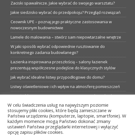
Zaciski spawalnicze. Jakie wybrać do swojego warsztatu?
Jakie siedzisko wybrać do przedpokoju? Przegląd rozwiązań
Ceownik UPE – poznaj jego praktyczne zastosowania w
nowoczesnym budownictwie
Lamele do malowania – stwórz sam niepowtarzalne wnętrze
W jaki sposób wybrać odpowiednie rusztowanie do
konkretnego zadania budowlanego?
Łazienka inspirowana przeszłością – salony łazienek
prezentują współczesne podejście do klasycznych stylów
Jak wybrać idealne listwy przypodłogowe do domu?
Listwy oświetleniowe i ich wpływ na atmosferę pomieszczeń
Garaże blaszane: Nieocenione magazyny podczas budowy
W celu świadczenia usług na najwyższym poziomie
Profesjonalne hurtownie dla każdego budowlańca i instalatora
stosujemy pliki cookies, które będą zamieszczane w
Proste metamorfozy aranżacji w łazience: 5 praktycznych
Państwa urządzeniu (komputerze, laptopie, smartfonie). W
pomysłów
każdym momencie mogą Państwo dokonać zmiany
ustawień Państwa przeglądarki internetowej i wyłączyć
opcję zapisu plików cookies.