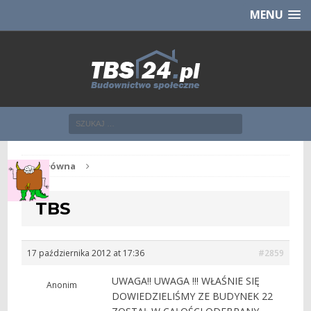
Chcesz NOWE mieszkanie z TBS?
CHCĘ [klik]
MENU
Str. główna
TBS
17 października 2012 at 17:36
#2859
UWAGA!! UWAGA !!! WŁAŚNIE SIĘ
Anonim
DOWIEDZIELIŚMY ZE BUDYNEK 22