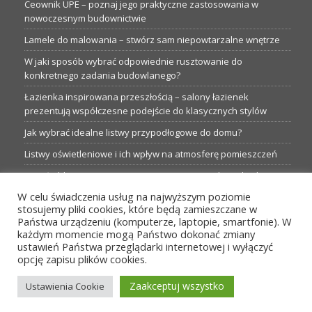
Ceownik UPE – poznaj jego praktyczne zastosowania w
nowoczesnym budownictwie
Lamele do malowania – stwórz sam niepowtarzalne wnętrze
W jaki sposób wybrać odpowiednie rusztowanie do
konkretnego zadania budowlanego?
Łazienka inspirowana przeszłością – salony łazienek
prezentują współczesne podejście do klasycznych stylów
Jak wybrać idealne listwy przypodłogowe do domu?
Listwy oświetleniowe i ich wpływ na atmosferę pomieszczeń
Garaże blaszane: Nieocenione magazyny podczas budowy
W celu świadczenia usług na najwyższym poziomie
Profesjonalne hurtownie dla każdego budowlańca i instalatora
stosujemy pliki cookies, które będą zamieszczane w
Proste metamorfozy aranżacji w łazience: 5 praktycznych
Państwa urządzeniu (komputerze, laptopie, smartfonie). W
pomysłów
każdym momencie mogą Państwo dokonać zmiany
ustawień Państwa przeglądarki internetowej i wyłączyć
opcję zapisu plików cookies.
MENU
Zaakceptuj wszystko
Ustawienia Cookie
Wszelkie prawa zastrzeżone przez TBS24.pl