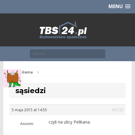
Chcesz NOWE mieszkanie z TBS?
CHCĘ [klik]
MENU
Str. główna
sąsiedzi
5 maja 2015 at 14:55
#5125
czyli na ulicy Pelikana.
Anonim