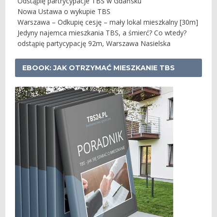
Odstąpię partrycypacje TBS w Gdańsku
Nowa Ustawa o wykupie TBS
Warszawa – Odkupię cesję – mały lokal mieszkalny [30m]
Jedyny najemca mieszkania TBS, a śmierć? Co wtedy?
odstąpię partycypację 92m, Warszawa Nasielska
EBOOK: JAK OTRZYMAĆ MIESZKANIE TBS