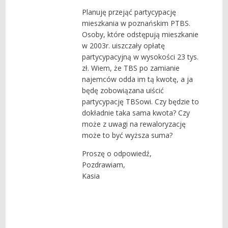
Planuję przejąć partycypację
mieszkania w poznańskim PTBS.
Osoby, które odstępują mieszkanie
w 2003r. uiszczały opłatę
partycypacyjną w wysokości 23 tys.
zł. Wiem, że TBS po zamianie
najemców odda im tą kwotę, a ja
będę zobowiązana uiścić
partycypację TBSowi. Czy będzie to
dokładnie taka sama kwota? Czy
może z uwagi na rewaloryzację
może to być wyższa suma?
Proszę o odpowiedź,
Pozdrawiam,
Kasia