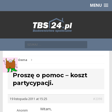
Chcesz NOWE mieszkanie z TBS?
CHCĘ [klik]
MENU
Str. główna
Proszę o pomoc – koszt
partycypacji.
19 listopada 2011 at 15:25
#2390
Witam,
Anonim