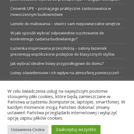
Ceownik UPE – poznaj jego praktyczne zastosowania w
nowoczesnym budownictwie
Lamele do malowania – stwórz sam niepowtarzalne wnętrze
W jaki sposób wybrać odpowiednie rusztowanie do
konkretnego zadania budowlanego?
Łazienka inspirowana przeszłością – salony łazienek
prezentują współczesne podejście do klasycznych stylów
Jak wybrać idealne listwy przypodłogowe do domu?
Listwy oświetleniowe i ich wpływ na atmosferę pomieszczeń
Garaże blaszane: Nieocenione magazyny podczas budowy
W celu świadczenia usług na najwyższym poziomie
Profesjonalne hurtownie dla każdego budowlańca i instalatora
stosujemy pliki cookies, które będą zamieszczane w
Proste metamorfozy aranżacji w łazience: 5 praktycznych
Państwa urządzeniu (komputerze, laptopie, smartfonie). W
pomysłów
każdym momencie mogą Państwo dokonać zmiany
ustawień Państwa przeglądarki internetowej i wyłączyć
opcję zapisu plików cookies.
MENU
Zaakceptuj wszystko
Ustawienia Cookie