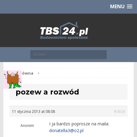
Chcesz NOWE mieszkanie z TBS?
CHCĘ [klik]
MENU
Str. główna
pozew a rozwód
11 stycznia 2013 at 08:08
#3020
I ja bardzo poprosze na maila:
Anonim
donatella3@o2.pl